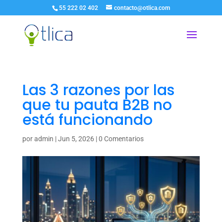
55 222 02 402
contacto@otlica.com
Las 3 razones por las
que tu pauta B2B no
está funcionando
por
admin
|
Jun 5, 2026
|
0 Comentarios