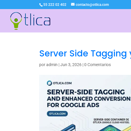
55 222 02 402
contacto@otlica.com
Server Side Tagging
por
admin
|
Jun 3, 2026
|
0 Comentarios