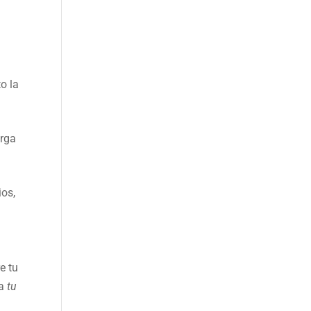
o la
arga
ios,
e tu
ia
tu