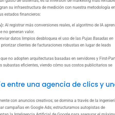
 un gasto de sistemas; es la inversión de marketing más rentabl
ran su infraestructura de medición con nuestra metodología e
s estados financieros:
A):
Al registrar más conversiones reales, el algoritmo de IA apre
e no generan valor.
nviar datos limpios desbloquea el uso de las
Pujas Basadas en
 priorizar clientes de facturaciones robustas en lugar de leads
que no adopten arquitecturas basadas en servidores y First-Par
 subastas eficientes, viendo cómo sus costos publicitarios se
ia entre una agencia de clics y u
mente con anuncios creativos; se domina a través de la ingenier
rear campañas en Google Ads; estructuramos autopistas de
ntan la Inteligencia Artificial de Google para asegurar el máxim