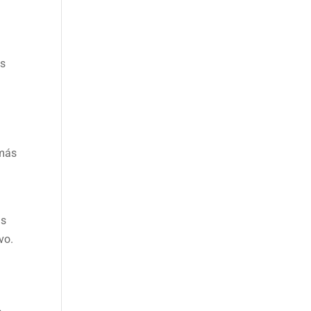
os
amás
as
vo.