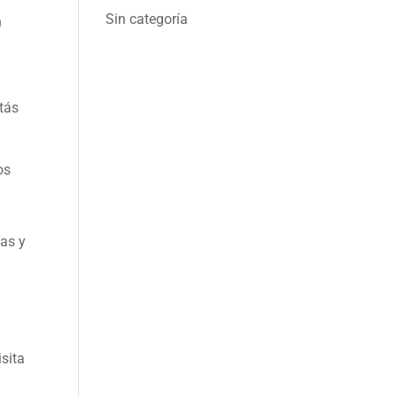
Sin categoría
n
stás
os
as y
isita