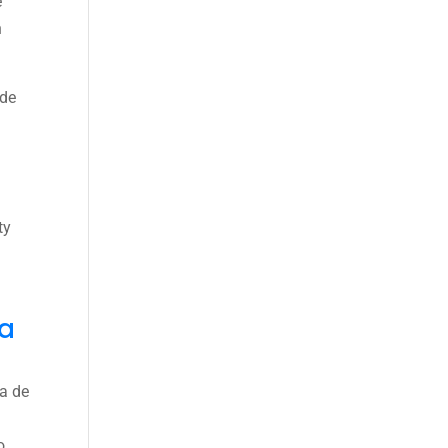
e
n
nde
ty
na
ía de
o