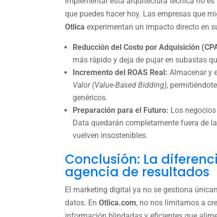
Implementar esta arquitectura técnica no es
que puedes hacer hoy. Las empresas que mig
Otlica
experimentan un impacto directo en su
Reducción del Costo por Adquisición (CP
más rápido y deja de pujar en subastas qu
Incremento del ROAS Real:
Almacenar y e
Valor (Value-Based Bidding)
, permitiéndote
genéricos.
Preparación para el Futuro:
Los negocios 
Data quedarán completamente fuera de las
vuelven insostenibles.
Conclusión: La diferenc
agencia de resultados
El marketing digital ya no se gestiona única
datos. En
Otlica.com
, no nos limitamos a c
información blindadas y eficientes que alime