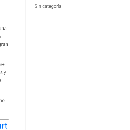
Sin categoría
cada
n
gran
e+
s y
s
ómo
rt