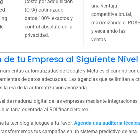
ng
Costo por adquisición
una ventaja
ced
(CPA) optimizado,
competitiva brutal,
king
datos 100% exactos y
maximizando el ROA
de
control absoluto de la
y escalando las
privacidad.
ventas.
 de tu Empresa al Siguiente Nivel
herramientas automatizadas de Google y Meta es el camino corre
rramientas de datos adecuadas. Las agencias que se limitan a cr
en la era de la automatización avanzada.
ivel de madurez digital de las empresas mediante integraciones
blicitaria orientada al ROI financiero real.
ue la tecnología juegue a tu favor.
Agenda una auditoría técnic
transformemos tus campañas en un sistema predictivo de alta