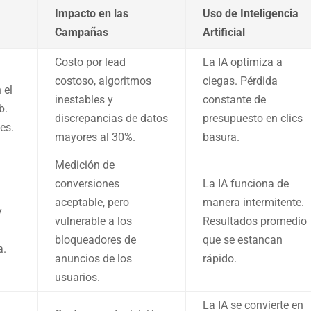
Impacto en las
Uso de Inteligencia
Campañas
Artificial
Costo por lead
La IA optimiza a
costoso, algoritmos
ciegas. Pérdida
 el
inestables y
constante de
b.
discrepancias de datos
presupuesto en clics
es.
mayores al 30%.
basura.
Medición de
conversiones
La IA funciona de
aceptable, pero
manera intermitente.
y
vulnerable a los
Resultados promedio
bloqueadores de
que se estancan
a.
anuncios de los
rápido.
usuarios.
La IA se convierte en