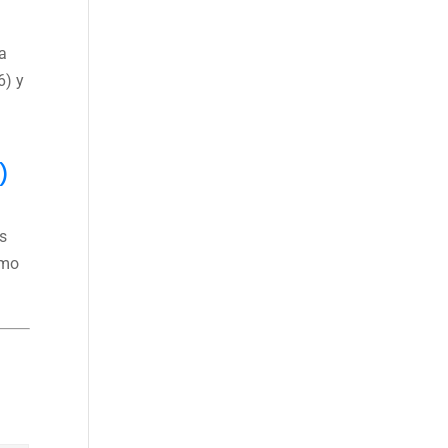
ma
6) y
)
s
omo