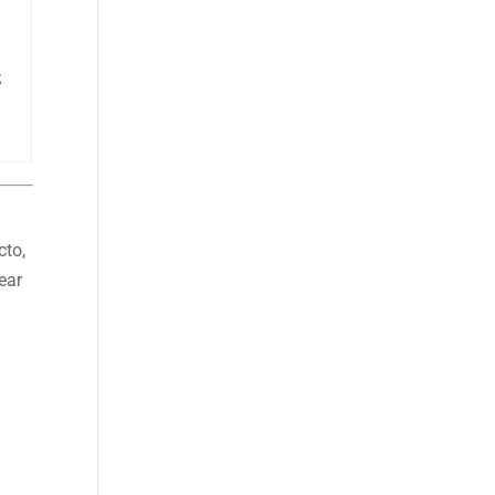
S
cto,
ear
a